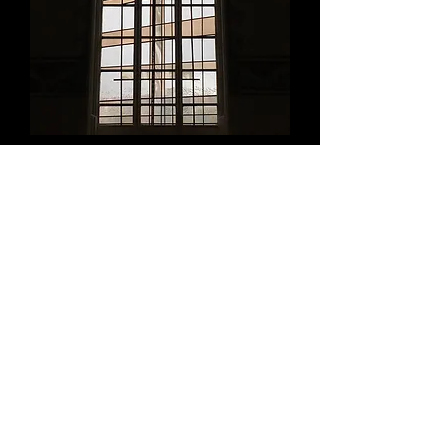
Hospice d'Havré - TOURCOING
(59)
CREATION DE VITRAUX
Un deuxième volet du métier de maître
verrier est la création. Coté artistique du
métier, il donne aussi la possibilité à
l'artisan d’exprimer sa créativité et
d’apporter sa touche personnelle en
accord avec les maîtres d’ouvrage et
maîtres d’oeuvre.
Maîtrise des techniques du vitrail (vitrail